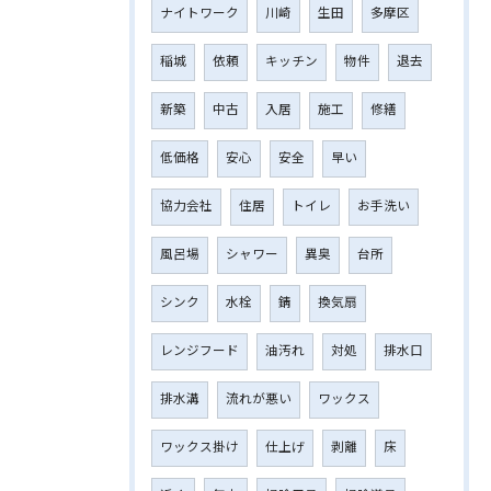
ナイトワーク
川崎
生田
多摩区
稲城
依頼
キッチン
物件
退去
新築
中古
入居
施工
修繕
低価格
安心
安全
早い
協力会社
住居
トイレ
お手洗い
風呂場
シャワー
異臭
台所
シンク
水栓
錆
換気扇
レンジフード
油汚れ
対処
排水口
排水溝
流れが悪い
ワックス
ワックス掛け
仕上げ
剥離
床