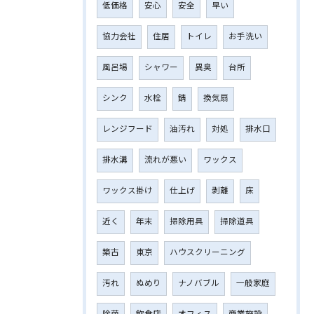
低価格
安心
安全
早い
協力会社
住居
トイレ
お手洗い
風呂場
シャワー
異臭
台所
シンク
水栓
錆
換気扇
レンジフード
油汚れ
対処
排水口
排水溝
流れが悪い
ワックス
ワックス掛け
仕上げ
剥離
床
近く
年末
掃除用具
掃除道具
築古
東京
ハウスクリーニング
汚れ
ぬめり
ナノバブル
一般家庭