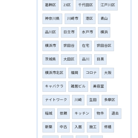
葛飾区
23区
千代田区
江戸川区
神奈川県
川﨑市
港区
青山
品川区
日立市
水戸市
横浜
横浜市
世田谷
在宅
世田谷区
茨城県
大田区
品川
目黒
横浜市北区
福岡
コロナ
大阪
キャバクラ
雑居ビル
美容室
ナイトワーク
川崎
生田
多摩区
稲城
依頼
キッチン
物件
退去
新築
中古
入居
施工
修繕