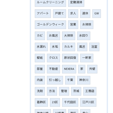
ルームクリーニング
定期清掃
アパート
戸建て
求人
連休
GW
ゴールデンウィーク
営業
お掃除
カビ
お風呂
大掃除
水回り
水漏れ
水垢
カルキ
風呂
浴室
壁紙
クロス
原状回復
一軒家
部屋
不動産
NEXERA
家
外壁
内装
引っ越し
千葉
神奈川
洗剤
方法
管理
茨城
工務店
葛飾区
23区
千代田区
江戸川区