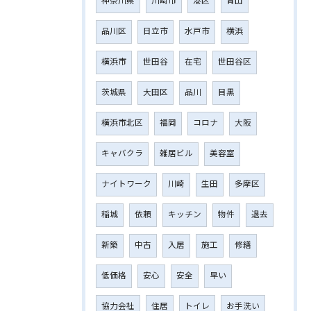
神奈川県
川﨑市
港区
青山
品川区
日立市
水戸市
横浜
横浜市
世田谷
在宅
世田谷区
茨城県
大田区
品川
目黒
横浜市北区
福岡
コロナ
大阪
キャバクラ
雑居ビル
美容室
ナイトワーク
川崎
生田
多摩区
稲城
依頼
キッチン
物件
退去
新築
中古
入居
施工
修繕
低価格
安心
安全
早い
協力会社
住居
トイレ
お手洗い