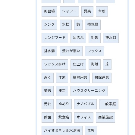
風呂場
シャワー
異臭
台所
シンク
水栓
錆
換気扇
レンジフード
油汚れ
対処
排水口
排水溝
流れが悪い
ワックス
ワックス掛け
仕上げ
剥離
床
近く
年末
掃除用具
掃除道具
築古
東京
ハウスクリーニング
汚れ
ぬめり
ナノバブル
一般家庭
除菌
飲食店
オフィス
商業施設
バイオミネラル水溶液
無害