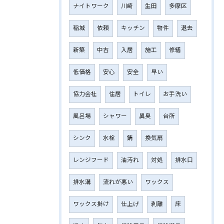
ナイトワーク
川崎
生田
多摩区
稲城
依頼
キッチン
物件
退去
新築
中古
入居
施工
修繕
低価格
安心
安全
早い
協力会社
住居
トイレ
お手洗い
風呂場
シャワー
異臭
台所
シンク
水栓
錆
換気扇
レンジフード
油汚れ
対処
排水口
排水溝
流れが悪い
ワックス
ワックス掛け
仕上げ
剥離
床