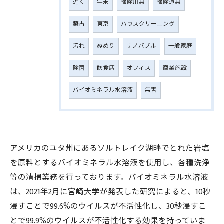
近く
年末
掃除用具
掃除道具
築古
東京
ハウスクリーニング
汚れ
ぬめり
ナノバブル
一般家庭
除菌
飲食店
オフィス
商業施設
バイオミネラル水溶液
無害
アメリカのユタ州にあるソルトレイク湖畔でとれた岩塩
を原料とするバイオミネラル水溶液を使用し、各種洗浄
等の清掃業務を行っております。バイオミネラル水溶液
は、2021年2月に宮崎大学が発表した研究によると、10秒
浸すことで99.6%のウイルスが不活性化し、30秒浸すこ
とで99.9%のウイルスが不活性化する効果を持っていま