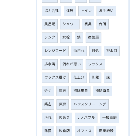
協力会社
住居
トイレ
お手洗い
風呂場
シャワー
異臭
台所
シンク
水栓
錆
換気扇
レンジフード
油汚れ
対処
排水口
排水溝
流れが悪い
ワックス
ワックス掛け
仕上げ
剥離
床
近く
年末
掃除用具
掃除道具
築古
東京
ハウスクリーニング
汚れ
ぬめり
ナノバブル
一般家庭
除菌
飲食店
オフィス
商業施設