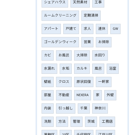
シェアハウス
天然素材
工事
ルームクリーニング
定期清掃
アパート
戸建て
求人
連休
GW
ゴールデンウィーク
営業
お掃除
カビ
お風呂
大掃除
水回り
水漏れ
水垢
カルキ
風呂
浴室
壁紙
クロス
原状回復
一軒家
部屋
不動産
NEXERA
家
外壁
内装
引っ越し
千葉
神奈川
洗剤
方法
管理
茨城
工務店
葛飾区
23区
千代田区
江戸川区