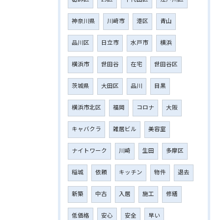
神奈川県
川﨑市
港区
青山
品川区
日立市
水戸市
横浜
横浜市
世田谷
在宅
世田谷区
茨城県
大田区
品川
目黒
横浜市北区
福岡
コロナ
大阪
キャバクラ
雑居ビル
美容室
ナイトワーク
川崎
生田
多摩区
稲城
依頼
キッチン
物件
退去
新築
中古
入居
施工
修繕
低価格
安心
安全
早い