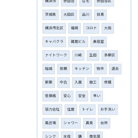
横浜市
世田谷
在宅
世田谷区
茨城県
大田区
品川
目黒
横浜市北区
福岡
コロナ
大阪
キャバクラ
雑居ビル
美容室
ナイトワーク
川崎
生田
多摩区
稲城
依頼
キッチン
物件
退去
新築
中古
入居
施工
修繕
低価格
安心
安全
早い
協力会社
住居
トイレ
お手洗い
風呂場
シャワー
異臭
台所
シンク
水栓
錆
換気扇