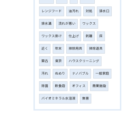
レンジフード
油汚れ
対処
排水口
排水溝
流れが悪い
ワックス
ワックス掛け
仕上げ
剥離
床
近く
年末
掃除用具
掃除道具
築古
東京
ハウスクリーニング
汚れ
ぬめり
ナノバブル
一般家庭
除菌
飲食店
オフィス
商業施設
バイオミネラル水溶液
無害