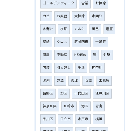
ゴールデンウィーク
営業
お掃除
カビ
お風呂
大掃除
水回り
水漏れ
水垢
カルキ
風呂
浴室
壁紙
クロス
原状回復
一軒家
部屋
不動産
NEXERA
家
外壁
内装
引っ越し
千葉
神奈川
洗剤
方法
管理
茨城
工務店
葛飾区
23区
千代田区
江戸川区
神奈川県
川﨑市
港区
青山
品川区
日立市
水戸市
横浜