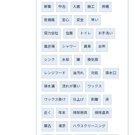
新築
中古
入居
施工
修繕
低価格
安心
安全
早い
協力会社
住居
トイレ
お手洗い
風呂場
シャワー
異臭
台所
シンク
水栓
錆
換気扇
レンジフード
油汚れ
対処
排水口
排水溝
流れが悪い
ワックス
ワックス掛け
仕上げ
剥離
床
近く
年末
掃除用具
掃除道具
築古
東京
ハウスクリーニング