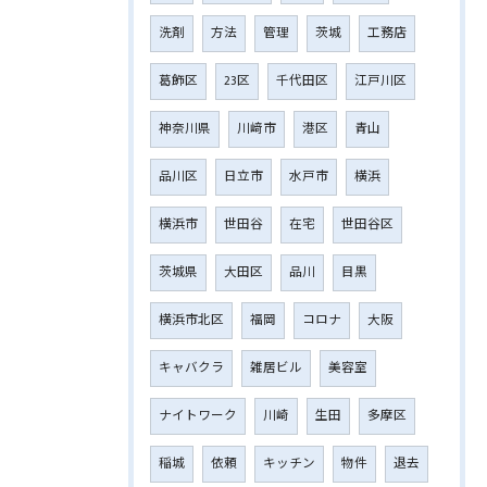
洗剤
方法
管理
茨城
工務店
葛飾区
23区
千代田区
江戸川区
神奈川県
川﨑市
港区
青山
品川区
日立市
水戸市
横浜
横浜市
世田谷
在宅
世田谷区
茨城県
大田区
品川
目黒
横浜市北区
福岡
コロナ
大阪
キャバクラ
雑居ビル
美容室
ナイトワーク
川崎
生田
多摩区
稲城
依頼
キッチン
物件
退去