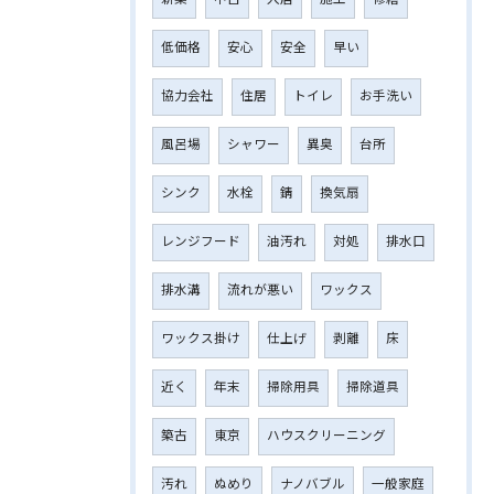
低価格
安心
安全
早い
協力会社
住居
トイレ
お手洗い
風呂場
シャワー
異臭
台所
シンク
水栓
錆
換気扇
レンジフード
油汚れ
対処
排水口
排水溝
流れが悪い
ワックス
ワックス掛け
仕上げ
剥離
床
近く
年末
掃除用具
掃除道具
築古
東京
ハウスクリーニング
汚れ
ぬめり
ナノバブル
一般家庭