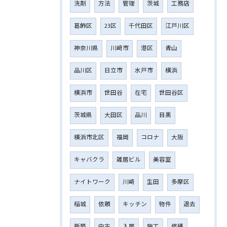
洗剤
方法
管理
茨城
工務店
葛飾区
23区
千代田区
江戸川区
神奈川県
川﨑市
港区
青山
品川区
日立市
水戸市
横浜
横浜市
世田谷
在宅
世田谷区
茨城県
大田区
品川
目黒
横浜市北区
福岡
コロナ
大阪
キャバクラ
雑居ビル
美容室
ナイトワーク
川崎
生田
多摩区
稲城
依頼
キッチン
物件
退去
新築
中古
入居
施工
修繕