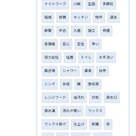
ナイトワーク
川崎
生田
多摩区
稲城
依頼
キッチン
物件
退去
新築
中古
入居
施工
修繕
低価格
安心
安全
早い
協力会社
住居
トイレ
お手洗い
風呂場
シャワー
異臭
台所
シンク
水栓
錆
換気扇
レンジフード
油汚れ
対処
排水口
排水溝
流れが悪い
ワックス
ワックス掛け
仕上げ
剥離
床