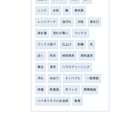
シンク
水栓
錆
換気扇
レンジフード
油汚れ
対処
排水口
排水溝
流れが悪い
ワックス
ワックス掛け
仕上げ
剥離
床
近く
年末
掃除用具
掃除道具
築古
東京
ハウスクリーニング
汚れ
ぬめり
ナノバブル
一般家庭
除菌
飲食店
オフィス
商業施設
バイオミネラル水溶液
無害