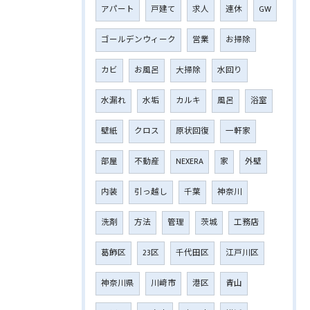
アパート
戸建て
求人
連休
GW
ゴールデンウィーク
営業
お掃除
カビ
お風呂
大掃除
水回り
水漏れ
水垢
カルキ
風呂
浴室
壁紙
クロス
原状回復
一軒家
部屋
不動産
NEXERA
家
外壁
内装
引っ越し
千葉
神奈川
洗剤
方法
管理
茨城
工務店
葛飾区
23区
千代田区
江戸川区
神奈川県
川﨑市
港区
青山