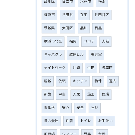
品川区
日立市
水戸市
横浜
横浜市
世田谷
在宅
世田谷区
茨城県
大田区
品川
目黒
横浜市北区
福岡
コロナ
大阪
キャバクラ
雑居ビル
美容室
ナイトワーク
川崎
生田
多摩区
稲城
依頼
キッチン
物件
退去
新築
中古
入居
施工
修繕
低価格
安心
安全
早い
協力会社
住居
トイレ
お手洗い
風呂場
シャワー
異臭
台所