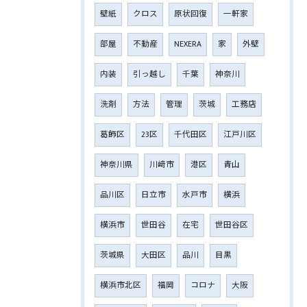
壁紙
クロス
原状回復
一軒家
部屋
不動産
NEXERA
家
外壁
内装
引っ越し
千葉
神奈川
洗剤
方法
管理
茨城
工務店
葛飾区
23区
千代田区
江戸川区
神奈川県
川﨑市
港区
青山
品川区
日立市
水戸市
横浜
横浜市
世田谷
在宅
世田谷区
茨城県
大田区
品川
目黒
横浜市北区
福岡
コロナ
大阪