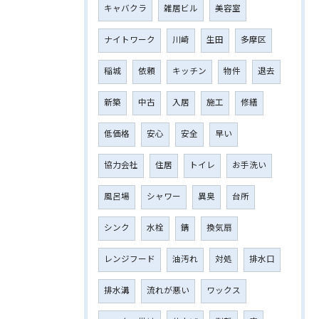
キャバクラ
雑居ビル
美容室
ナイトワーク
川崎
生田
多摩区
稲城
依頼
キッチン
物件
退去
新築
中古
入居
施工
修繕
低価格
安心
安全
早い
協力会社
住居
トイレ
お手洗い
風呂場
シャワー
異臭
台所
シンク
水栓
錆
換気扇
レンジフード
油汚れ
対処
排水口
排水溝
流れが悪い
ワックス