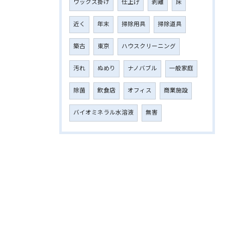
ワックス掛け
仕上げ
剥離
床
近く
年末
掃除用具
掃除道具
築古
東京
ハウスクリーニング
汚れ
ぬめり
ナノバブル
一般家庭
除菌
飲食店
オフィス
商業施設
バイオミネラル水溶液
無害