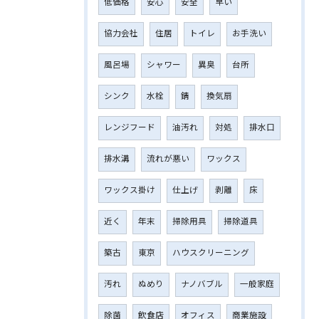
低価格
安心
安全
早い
協力会社
住居
トイレ
お手洗い
風呂場
シャワー
異臭
台所
シンク
水栓
錆
換気扇
レンジフード
油汚れ
対処
排水口
排水溝
流れが悪い
ワックス
ワックス掛け
仕上げ
剥離
床
近く
年末
掃除用具
掃除道具
築古
東京
ハウスクリーニング
汚れ
ぬめり
ナノバブル
一般家庭
除菌
飲食店
オフィス
商業施設