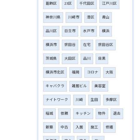
葛飾区
23区
千代田区
江戸川区
神奈川県
川﨑市
港区
青山
品川区
日立市
水戸市
横浜
横浜市
世田谷
在宅
世田谷区
茨城県
大田区
品川
目黒
横浜市北区
福岡
コロナ
大阪
キャバクラ
雑居ビル
美容室
ナイトワーク
川崎
生田
多摩区
稲城
依頼
キッチン
物件
退去
新築
中古
入居
施工
修繕