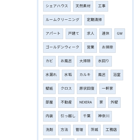
シェアハウス
天然素材
工事
ルームクリーニング
定期清掃
アパート
戸建て
求人
連休
GW
ゴールデンウィーク
営業
お掃除
カビ
お風呂
大掃除
水回り
水漏れ
水垢
カルキ
風呂
浴室
壁紙
クロス
原状回復
一軒家
部屋
不動産
NEXERA
家
外壁
内装
引っ越し
千葉
神奈川
洗剤
方法
管理
茨城
工務店