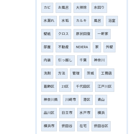
カビ
お風呂
大掃除
水回り
水漏れ
水垢
カルキ
風呂
浴室
壁紙
クロス
原状回復
一軒家
部屋
不動産
NEXERA
家
外壁
内装
引っ越し
千葉
神奈川
洗剤
方法
管理
茨城
工務店
葛飾区
23区
千代田区
江戸川区
神奈川県
川﨑市
港区
青山
品川区
日立市
水戸市
横浜
横浜市
世田谷
在宅
世田谷区