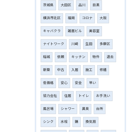
茨城県
大田区
品川
目黒
横浜市北区
福岡
コロナ
大阪
キャバクラ
雑居ビル
美容室
ナイトワーク
川崎
生田
多摩区
稲城
依頼
キッチン
物件
退去
新築
中古
入居
施工
修繕
低価格
安心
安全
早い
協力会社
住居
トイレ
お手洗い
風呂場
シャワー
異臭
台所
シンク
水栓
錆
換気扇