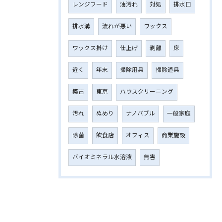
レンジフード
油汚れ
対処
排水口
排水溝
流れが悪い
ワックス
ワックス掛け
仕上げ
剥離
床
近く
年末
掃除用具
掃除道具
築古
東京
ハウスクリーニング
汚れ
ぬめり
ナノバブル
一般家庭
除菌
飲食店
オフィス
商業施設
バイオミネラル水溶液
無害