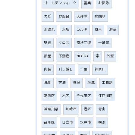
ゴールデンウィーク
営業
お掃除
カビ
お風呂
大掃除
水回り
水漏れ
水垢
カルキ
風呂
浴室
壁紙
クロス
原状回復
一軒家
部屋
不動産
NEXERA
家
外壁
内装
引っ越し
千葉
神奈川
洗剤
方法
管理
茨城
工務店
葛飾区
23区
千代田区
江戸川区
神奈川県
川﨑市
港区
青山
品川区
日立市
水戸市
横浜