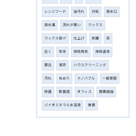
レンジフード
油汚れ
対処
排水口
排水溝
流れが悪い
ワックス
ワックス掛け
仕上げ
剥離
床
近く
年末
掃除用具
掃除道具
築古
東京
ハウスクリーニング
汚れ
ぬめり
ナノバブル
一般家庭
除菌
飲食店
オフィス
商業施設
バイオミネラル水溶液
無害