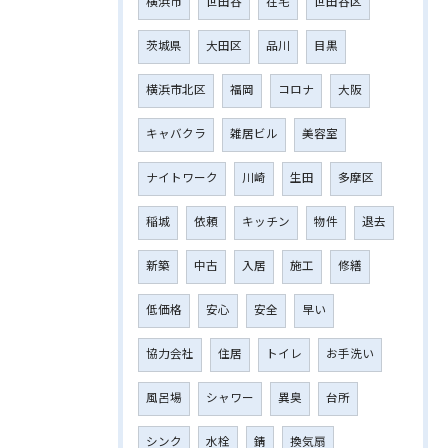
横浜市
世田谷
在宅
世田谷区
茨城県
大田区
品川
目黒
横浜市北区
福岡
コロナ
大阪
キャバクラ
雑居ビル
美容室
ナイトワーク
川崎
生田
多摩区
稲城
依頼
キッチン
物件
退去
新築
中古
入居
施工
修繕
低価格
安心
安全
早い
協力会社
住居
トイレ
お手洗い
風呂場
シャワー
異臭
台所
シンク
水栓
錆
換気扇