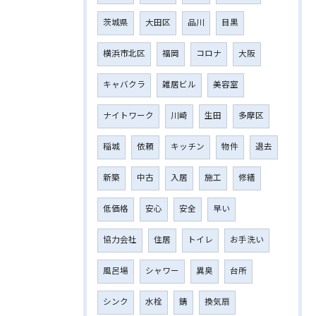
茨城県
大田区
品川
目黒
横浜市北区
福岡
コロナ
大阪
キャバクラ
雑居ビル
美容室
ナイトワーク
川崎
生田
多摩区
稲城
依頼
キッチン
物件
退去
新築
中古
入居
施工
修繕
低価格
安心
安全
早い
協力会社
住居
トイレ
お手洗い
風呂場
シャワー
異臭
台所
シンク
水栓
錆
換気扇