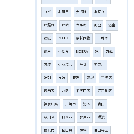
カビ
お風呂
大掃除
水回り
水漏れ
水垢
カルキ
風呂
浴室
壁紙
クロス
原状回復
一軒家
部屋
不動産
NEXERA
家
外壁
内装
引っ越し
千葉
神奈川
洗剤
方法
管理
茨城
工務店
葛飾区
23区
千代田区
江戸川区
神奈川県
川﨑市
港区
青山
品川区
日立市
水戸市
横浜
横浜市
世田谷
在宅
世田谷区