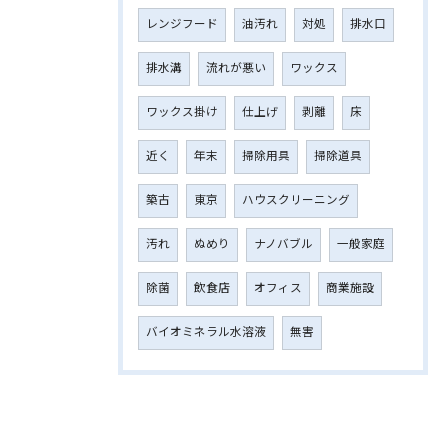
レンジフード
油汚れ
対処
排水口
排水溝
流れが悪い
ワックス
ワックス掛け
仕上げ
剥離
床
近く
年末
掃除用具
掃除道具
築古
東京
ハウスクリーニング
汚れ
ぬめり
ナノバブル
一般家庭
除菌
飲食店
オフィス
商業施設
バイオミネラル水溶液
無害