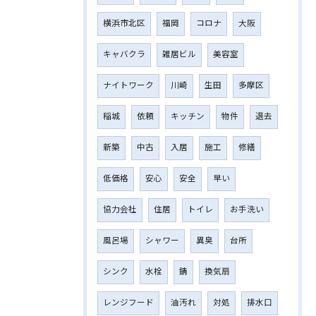
横浜市北区
福岡
コロナ
大阪
キャバクラ
雑居ビル
美容室
ナイトワーク
川崎
生田
多摩区
稲城
依頼
キッチン
物件
退去
新築
中古
入居
施工
修繕
低価格
安心
安全
早い
協力会社
住居
トイレ
お手洗い
風呂場
シャワー
異臭
台所
シンク
水栓
錆
換気扇
レンジフード
油汚れ
対処
排水口