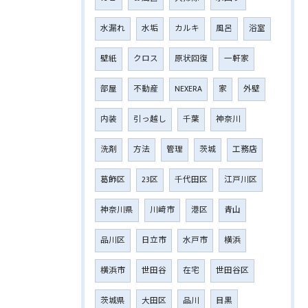
水漏れ
水垢
カルキ
風呂
浴室
壁紙
クロス
原状回復
一軒家
部屋
不動産
NEXERA
家
外壁
内装
引っ越し
千葉
神奈川
洗剤
方法
管理
茨城
工務店
葛飾区
23区
千代田区
江戸川区
神奈川県
川﨑市
港区
青山
品川区
日立市
水戸市
横浜
横浜市
世田谷
在宅
世田谷区
茨城県
大田区
品川
目黒