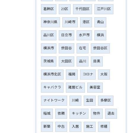
葛飾区
23区
千代田区
江戸川区
神奈川県
川﨑市
港区
青山
品川区
日立市
水戸市
横浜
横浜市
世田谷
在宅
世田谷区
茨城県
大田区
品川
目黒
横浜市北区
福岡
コロナ
大阪
キャバクラ
雑居ビル
美容室
ナイトワーク
川崎
生田
多摩区
稲城
依頼
キッチン
物件
退去
新築
中古
入居
施工
修繕