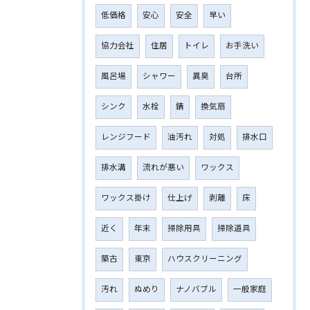
低価格
安心
安全
早い
協力会社
住居
トイレ
お手洗い
風呂場
シャワー
異臭
台所
シンク
水栓
錆
換気扇
レンジフード
油汚れ
対処
排水口
排水溝
流れが悪い
ワックス
ワックス掛け
仕上げ
剥離
床
近く
年末
掃除用具
掃除道具
築古
東京
ハウスクリーニング
汚れ
ぬめり
ナノバブル
一般家庭