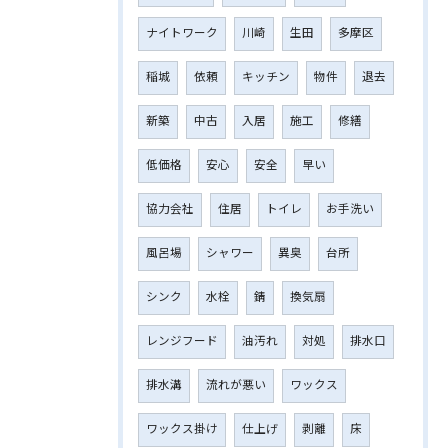
ナイトワーク
川崎
生田
多摩区
稲城
依頼
キッチン
物件
退去
新築
中古
入居
施工
修繕
低価格
安心
安全
早い
協力会社
住居
トイレ
お手洗い
風呂場
シャワー
異臭
台所
シンク
水栓
錆
換気扇
レンジフード
油汚れ
対処
排水口
排水溝
流れが悪い
ワックス
ワックス掛け
仕上げ
剥離
床