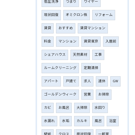
低圧洗浄
つまり
ワイヤー
現状回復
オミクロン株
リフォーム
賃貸
おすすめ
賃貸マンション
料金
マンション
賃貸東京
入居前
シェアハウス
天然素材
工事
ルームクリーニング
定期清掃
アパート
戸建て
求人
連休
GW
ゴールデンウィーク
営業
お掃除
カビ
お風呂
大掃除
水回り
水漏れ
水垢
カルキ
風呂
浴室
壁紙
クロス
原状回復
一軒家