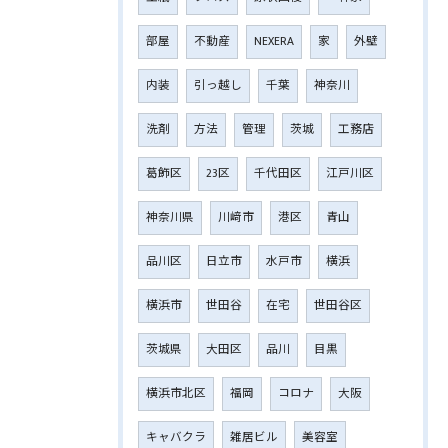
部屋
不動産
NEXERA
家
外壁
内装
引っ越し
千葉
神奈川
洗剤
方法
管理
茨城
工務店
葛飾区
23区
千代田区
江戸川区
神奈川県
川﨑市
港区
青山
品川区
日立市
水戸市
横浜
横浜市
世田谷
在宅
世田谷区
茨城県
大田区
品川
目黒
横浜市北区
福岡
コロナ
大阪
キャバクラ
雑居ビル
美容室