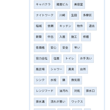
キャバクラ
雑居ビル
美容室
ナイトワーク
川崎
生田
多摩区
稲城
依頼
キッチン
物件
退去
新築
中古
入居
施工
修繕
低価格
安心
安全
早い
協力会社
住居
トイレ
お手洗い
風呂場
シャワー
異臭
台所
シンク
水栓
錆
換気扇
レンジフード
油汚れ
対処
排水口
排水溝
流れが悪い
ワックス