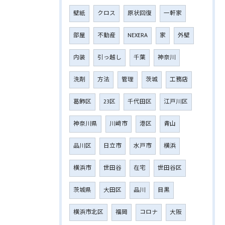
壁紙
クロス
原状回復
一軒家
部屋
不動産
NEXERA
家
外壁
内装
引っ越し
千葉
神奈川
洗剤
方法
管理
茨城
工務店
葛飾区
23区
千代田区
江戸川区
神奈川県
川﨑市
港区
青山
品川区
日立市
水戸市
横浜
横浜市
世田谷
在宅
世田谷区
茨城県
大田区
品川
目黒
横浜市北区
福岡
コロナ
大阪