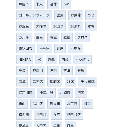
戸建て
求人
連休
GW
ゴールデンウィーク
営業
お掃除
カビ
お風呂
大掃除
水回り
水漏れ
水垢
カルキ
風呂
浴室
壁紙
クロス
原状回復
一軒家
部屋
不動産
NEXERA
家
外壁
内装
引っ越し
千葉
神奈川
洗剤
方法
管理
茨城
工務店
葛飾区
23区
千代田区
江戸川区
神奈川県
川﨑市
港区
青山
品川区
日立市
水戸市
横浜
横浜市
世田谷
在宅
世田谷区
茨城県
大田区
品川
目黒