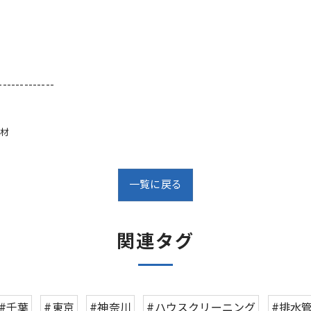
-------------
材
一覧に戻る
関連タグ
#千葉
#東京
#神奈川
#ハウスクリーニング
#排水