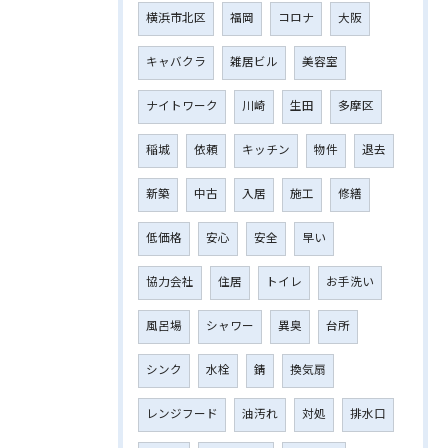
横浜市北区
福岡
コロナ
大阪
キャバクラ
雑居ビル
美容室
ナイトワーク
川崎
生田
多摩区
稲城
依頼
キッチン
物件
退去
新築
中古
入居
施工
修繕
低価格
安心
安全
早い
協力会社
住居
トイレ
お手洗い
風呂場
シャワー
異臭
台所
シンク
水栓
錆
換気扇
レンジフード
油汚れ
対処
排水口