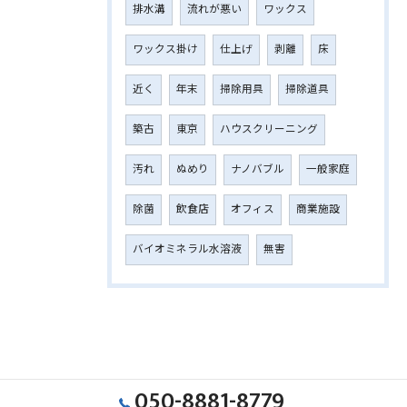
排水溝
流れが悪い
ワックス
ワックス掛け
仕上げ
剥離
床
近く
年末
掃除用具
掃除道具
築古
東京
ハウスクリーニング
汚れ
ぬめり
ナノバブル
一般家庭
除菌
飲食店
オフィス
商業施設
バイオミネラル水溶液
無害
050-8881-8779