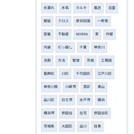
水漏れ
水垢
カルキ
風呂
浴室
壁紙
クロス
原状回復
一軒家
部屋
不動産
NEXERA
家
外壁
内装
引っ越し
千葉
神奈川
洗剤
方法
管理
茨城
工務店
葛飾区
23区
千代田区
江戸川区
神奈川県
川﨑市
港区
青山
品川区
日立市
水戸市
横浜
横浜市
世田谷
在宅
世田谷区
茨城県
大田区
品川
目黒