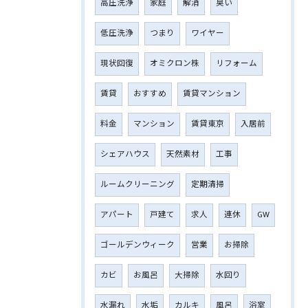
高圧洗浄
家庭
解消
臭い
低圧洗浄
つまり
ワイヤー
現状回復
オミクロン株
リフォーム
賃貸
おすすめ
賃貸マンション
料金
マンション
賃貸東京
入居前
シェアハウス
天然素材
工事
ルームクリーニング
定期清掃
アパート
戸建て
求人
連休
GW
ゴールデンウィーク
営業
お掃除
カビ
お風呂
大掃除
水回り
水漏れ
水垢
カルキ
風呂
浴室