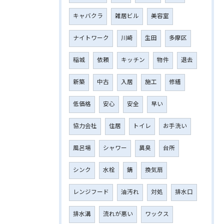
キャバクラ
雑居ビル
美容室
ナイトワーク
川崎
生田
多摩区
稲城
依頼
キッチン
物件
退去
新築
中古
入居
施工
修繕
低価格
安心
安全
早い
協力会社
住居
トイレ
お手洗い
風呂場
シャワー
異臭
台所
シンク
水栓
錆
換気扇
レンジフード
油汚れ
対処
排水口
排水溝
流れが悪い
ワックス