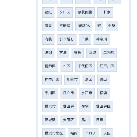
壁紙
クロス
原状回復
一軒家
部屋
不動産
NEXERA
家
外壁
内装
引っ越し
千葉
神奈川
洗剤
方法
管理
茨城
工務店
葛飾区
23区
千代田区
江戸川区
神奈川県
川﨑市
港区
青山
品川区
日立市
水戸市
横浜
横浜市
世田谷
在宅
世田谷区
茨城県
大田区
品川
目黒
横浜市北区
福岡
コロナ
大阪