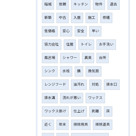
稲城
依頼
キッチン
物件
退去
新築
中古
入居
施工
修繕
低価格
安心
安全
早い
協力会社
住居
トイレ
お手洗い
風呂場
シャワー
異臭
台所
シンク
水栓
錆
換気扇
レンジフード
油汚れ
対処
排水口
排水溝
流れが悪い
ワックス
ワックス掛け
仕上げ
剥離
床
近く
年末
掃除用具
掃除道具