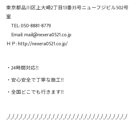
東京都品川区上大崎2丁目13番35号ニューフジビル502号
室
TEL: 050-8881-8779
Email: mail@nexera0521.co.jp
ＨＰ: http://nexera0521.co.jp/
・24時間対応‼️
・安心安全で丁寧な施工‼️
・全国どこでも行きます‼️
_/_/_/_/_/_/_/_/_/_/_/_/_/_/_/_/_/_/_/_/_/_/_/_/_/_/_/_/_/_/