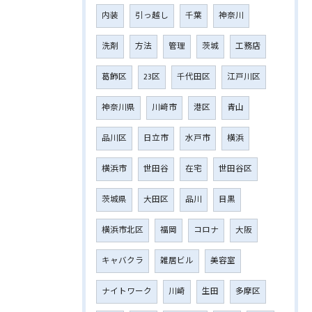
内装
引っ越し
千葉
神奈川
洗剤
方法
管理
茨城
工務店
葛飾区
23区
千代田区
江戸川区
神奈川県
川﨑市
港区
青山
品川区
日立市
水戸市
横浜
横浜市
世田谷
在宅
世田谷区
茨城県
大田区
品川
目黒
横浜市北区
福岡
コロナ
大阪
キャバクラ
雑居ビル
美容室
ナイトワーク
川崎
生田
多摩区