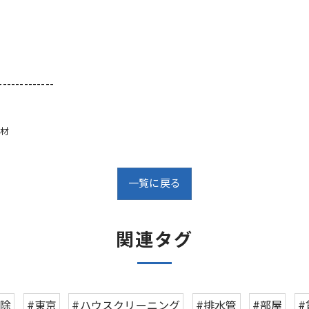
-------------
材
一覧に戻る
関連タグ
掃除
#東京
#ハウスクリーニング
#排水管
#部屋
#