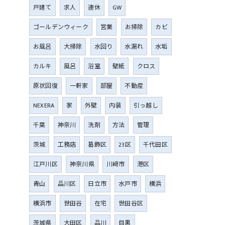
戸建て
求人
連休
GW
ゴールデンウィーク
営業
お掃除
カビ
お風呂
大掃除
水回り
水漏れ
水垢
カルキ
風呂
浴室
壁紙
クロス
原状回復
一軒家
部屋
不動産
NEXERA
家
外壁
内装
引っ越し
千葉
神奈川
洗剤
方法
管理
茨城
工務店
葛飾区
23区
千代田区
江戸川区
神奈川県
川﨑市
港区
青山
品川区
日立市
水戸市
横浜
横浜市
世田谷
在宅
世田谷区
茨城県
大田区
品川
目黒