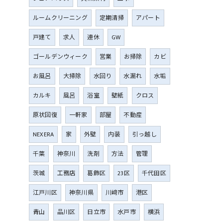
ルームクリーニング
定期清掃
アパート
戸建て
求人
連休
GW
ゴールデンウィーク
営業
お掃除
カビ
お風呂
大掃除
水回り
水漏れ
水垢
カルキ
風呂
浴室
壁紙
クロス
原状回復
一軒家
部屋
不動産
NEXERA
家
外壁
内装
引っ越し
千葉
神奈川
洗剤
方法
管理
茨城
工務店
葛飾区
23区
千代田区
江戸川区
神奈川県
川﨑市
港区
青山
品川区
日立市
水戸市
横浜