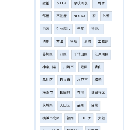
壁紙
クロス
原状回復
一軒家
部屋
不動産
NEXERA
家
外壁
内装
引っ越し
千葉
神奈川
洗剤
方法
管理
茨城
工務店
葛飾区
23区
千代田区
江戸川区
神奈川県
川﨑市
港区
青山
品川区
日立市
水戸市
横浜
横浜市
世田谷
在宅
世田谷区
茨城県
大田区
品川
目黒
横浜市北区
福岡
コロナ
大阪