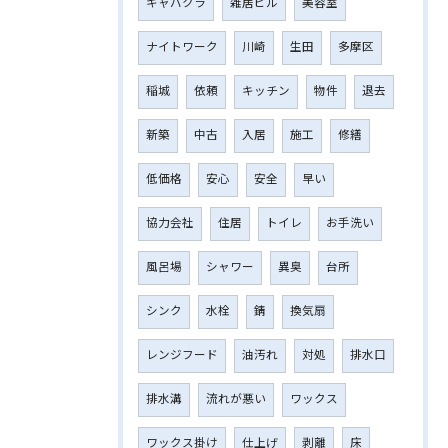
キャバクラ
雑居ビル
美容室
ナイトワーク
川崎
生田
多摩区
稲城
依頼
キッチン
物件
退去
新築
中古
入居
施工
修繕
低価格
安心
安全
早い
協力会社
住居
トイレ
お手洗い
風呂場
シャワー
異臭
台所
シンク
水栓
錆
換気扇
レンジフード
油汚れ
対処
排水口
排水溝
流れが悪い
ワックス
ワックス掛け
仕上げ
剥離
床