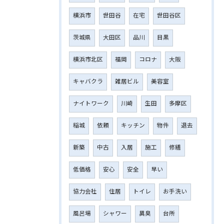
横浜市
世田谷
在宅
世田谷区
茨城県
大田区
品川
目黒
横浜市北区
福岡
コロナ
大阪
キャバクラ
雑居ビル
美容室
ナイトワーク
川崎
生田
多摩区
稲城
依頼
キッチン
物件
退去
新築
中古
入居
施工
修繕
低価格
安心
安全
早い
協力会社
住居
トイレ
お手洗い
風呂場
シャワー
異臭
台所