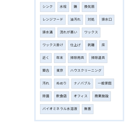
シンク
水栓
錆
換気扇
レンジフード
油汚れ
対処
排水口
排水溝
流れが悪い
ワックス
ワックス掛け
仕上げ
剥離
床
近く
年末
掃除用具
掃除道具
築古
東京
ハウスクリーニング
汚れ
ぬめり
ナノバブル
一般家庭
除菌
飲食店
オフィス
商業施設
バイオミネラル水溶液
無害