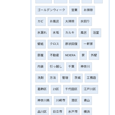
ゴールデンウィーク
営業
お掃除
カビ
お風呂
大掃除
水回り
水漏れ
水垢
カルキ
風呂
浴室
壁紙
クロス
原状回復
一軒家
部屋
不動産
NEXERA
家
外壁
内装
引っ越し
千葉
神奈川
洗剤
方法
管理
茨城
工務店
葛飾区
23区
千代田区
江戸川区
神奈川県
川﨑市
港区
青山
品川区
日立市
水戸市
横浜